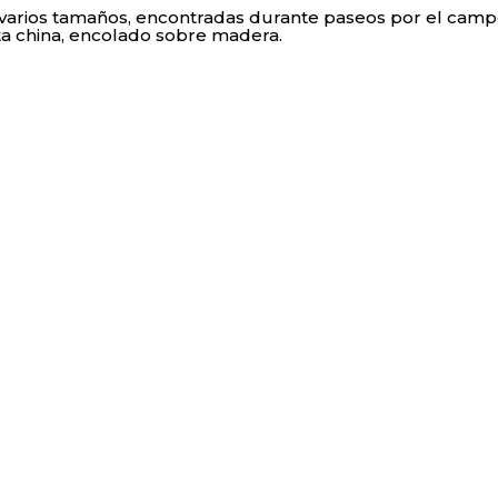
varios tamaños, encontradas durante paseos por el campo
a china, encolado sobre madera.
Cursos y talleres d
Imagen y palabra
Ser activo-cultural
Turismo activo-cultural
Ser un ser vivo
Juegos filosóficos