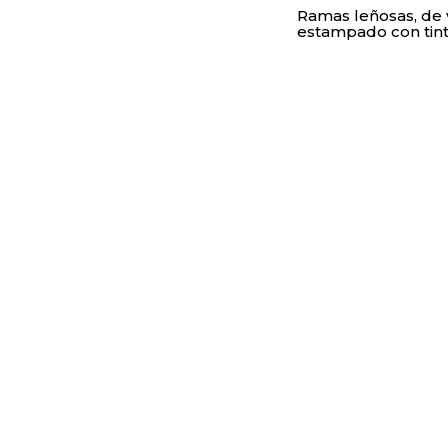
Ramas leñosas, de 
estampado con tint
Qué hacemos
Cursos y talleres
Proyectos
Asesoramiento