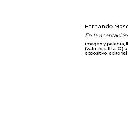
Asesoramiento
Fernando Mased
En la aceptación
Imagen y palabra, i
(Valmiki, s III a. C
expositivo, editoria
© TALLER FRACTAL (Manena Juan y Fernand