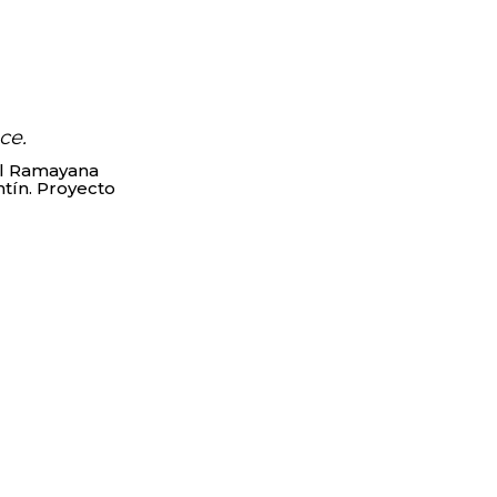
ce.
del Ramayana
ontín. Proyecto
info@tallerfractal.com