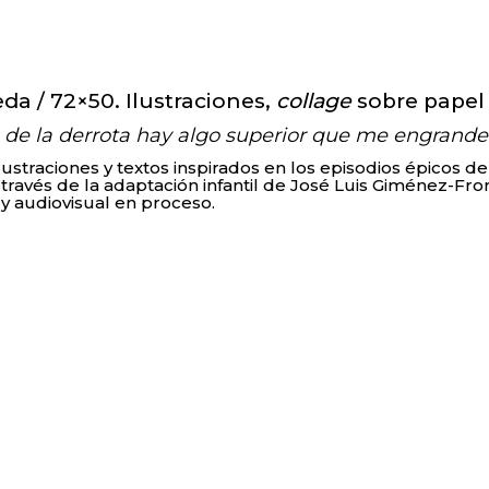
Turismo activo-cultural
Ser un ser vivo
a / 72×50. Ilustraciones,
collage
sobre papel
Juegos filosóficos
 de la derrota hay algo superior que me engrande
lustraciones y textos inspirados en los episodios épicos 
.) a través de la adaptación infantil de José Luis Giménez-Fr
l y audiovisual en proceso.
o Maseda)