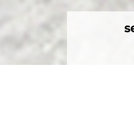
Ser un ser vivo
Juegos filosóficos
s
o Maseda)