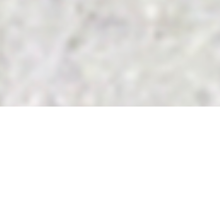
© TALLER FRACTAL (Manena Juan y Fernand