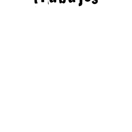
producción artística
Recorrido visual por algunas de
nuestras piezas de arte y
procesos creativos: escultura y
pintura, obras de encargo y
acciones y aplicaciones
artísticas.