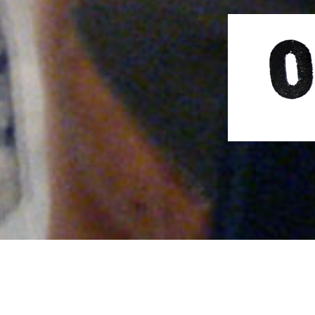
Cursos y talleres
Proyectos
Asesoramiento
© TALLER FRACTAL (Manena Juan y Fernand
sentir,