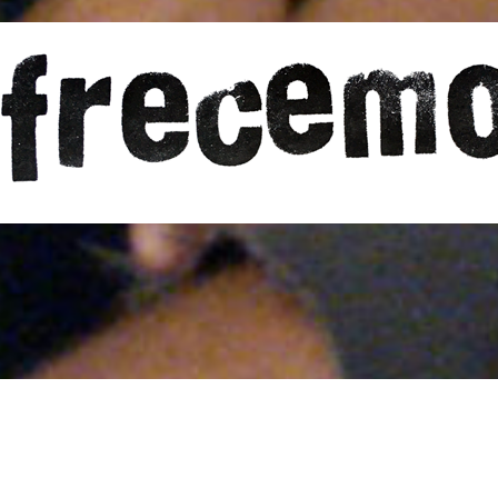
Imagen y palabra
Ser activo-cultural
Turismo activo-cultural
Ser un ser vivo
Juegos filosóficos
o Maseda)
 crear, comprender